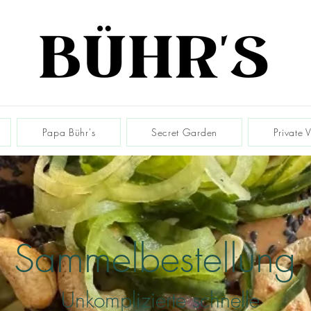
Papa Bühr's
Secret Garden
Private 
Sammelbestellung
Unkomplizierte schnelle