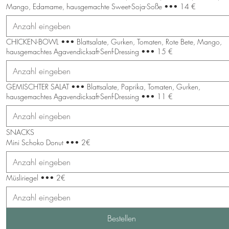
Mango, Edamame, hausgemachte Sweet-Soja-Soße ••• 14 €
CHICKEN-BOWL ••• Blattsalate, Gurken, Tomaten, Rote Bete, Mango,
hausgemachtes Agavendicksaft-Senf-Dressing ••• 15 €
GEMISCHTER SALAT ••• Blattsalate, Paprika, Tomaten, Gurken,
hausgemachtes Agavendicksaft-Senf-Dressing ••• 11 €
SNACKS
Mini Schoko Donut ••• 2€
Müsliriegel ••• 2€
Bestellen