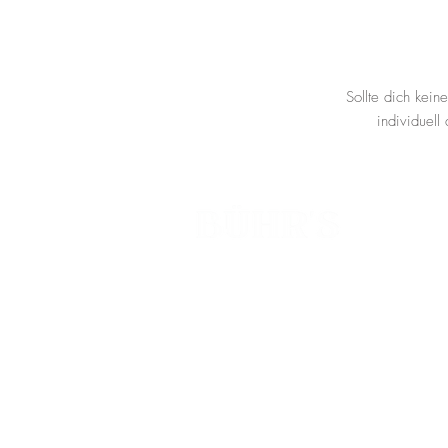
Sollte dich kei
individuell
Café BÜHR'S
Papa BÜHR'S
BÜHR'S Secret Garden
Reservierungsanfragen:
reservierung@buehrs.love
Allgemeine Anfragen:
hallo@buehrs.love