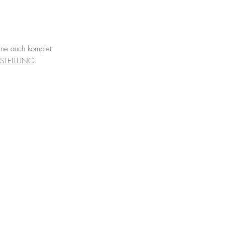
rne auch komplett
ESTELLUNG
.
servierungen
im Bühr's und
Gruppen
ab 8 Personen
an.
r im Papa Bühr's für jede
Gruppengröße.