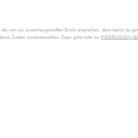
ne der von uns zusammengestellten Bowls ansprechen, dann kannst du ge
 deine Zutaten zusammenstellen. Dazu gehe bitte zur
INDIVIDUELLEN B
Wir nehmen tagsüber Re
Bühr's Secret Garden für 
Im Papa Bühr's ab 17 Uh