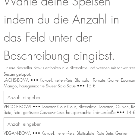
Wähle deine Speisen 
indem du die Anzahl in 
das Feld unter der 
Beschreibung eingibst.
Unsere Bestseller Bowls enthalten alle Blattsalate und werden mit schwarze
Sesam getoppt.
LACHS-BOWL ••• Kokos-Limetten-Reis, Blattsalat, Tomate, Gurke, Edama
Mango, hausgemachte Sweet-Soja-Soße ••• 15 €
VEGGIE-BOWL ••• Tomaten-Cous-Cous, Blattsalate, Tomaten, Gurken, Rote
Bete, Feta, geröstete Cashewnüsse, hausgemachte Erdnuss-Soße ••• 14 
VEGAN-BOWL ••• Kokos-Limetten-Reis, Blattsalate, Rote Bete, Gurken,