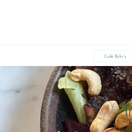
Café Bühr's
I