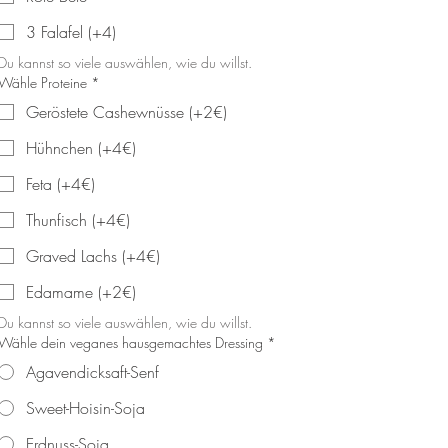
3 Falafel (+4)
Du kannst so viele auswählen, wie du willst.
Wähle Proteine
*
Geröstete Cashewnüsse (+2€)
Hühnchen (+4€)
Feta (+4€)
Thunfisch (+4€)
Graved Lachs (+4€)
Edamame (+2€)
Du kannst so viele auswählen, wie du willst.
Wähle dein veganes hausgemachtes Dressing
*
Agavendicksaft-Senf
Sweet-Hoisin-Soja
Erdnuss-Soja