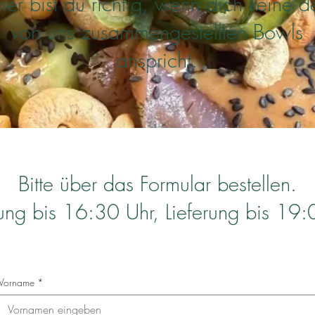
ier bist du richtig, wenn dich
keine d
von uns zusammengestellten Bowls
anspricht.
Bitte über das Formular bestellen.
lung bis 16:30 Uhr, Lieferung bis 19:
Vorname
*