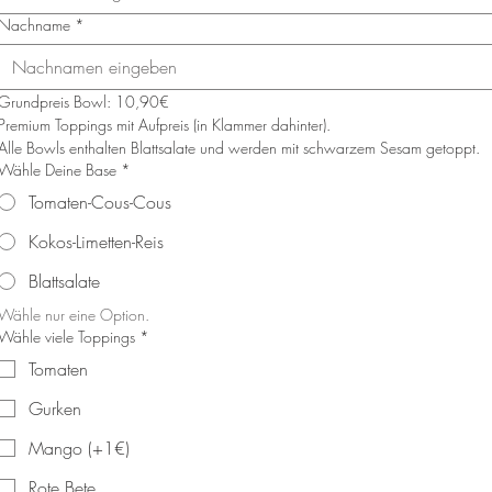
Nachname
*
Grundpreis Bowl: 10,90€ 
Premium Toppings mit Aufpreis (in Klammer dahinter).
Alle Bowls enthalten Blattsalate und werden mit schwarzem Sesam getoppt.
Wähle Deine Base
*
Tomaten-Cous-Cous
Kokos-Limetten-Reis
Blattsalate
Wähle nur eine Option.
Wähle viele Toppings
*
Tomaten
Gurken
Mango (+1€)
Rote Bete